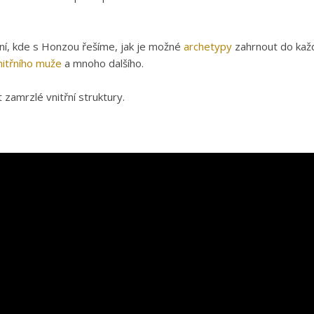
í, kde s Honzou řešíme, jak je možné
archetypy
zahrnout do každ
itřního muže
a mnoho dalšího.
 zamrzlé vnitřní struktury.