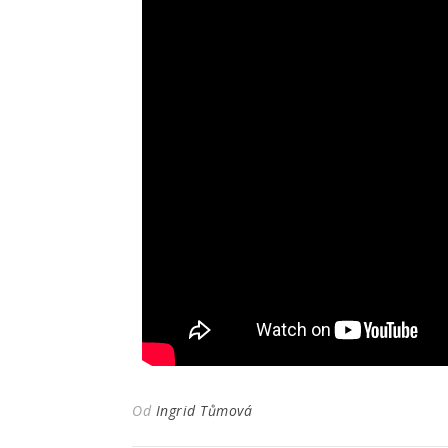
Od
Ingrid Tůmová