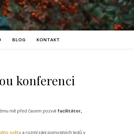
D
BLOG
KONTAKT
ou konferenci
kterému mě před časem pozval
facilitátor,
kého světa
a rozmrzání pomyslných ledů v