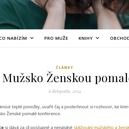
CO NABÍZÍM
PRO MUŽE
KNIHY
OBCHO
ČLÁNKY
 Mužsko Ženskou pomal
6 listopadu, 2024
léknout teplé ponožky, uvařit čaj a poslechnout si rozhovor, ke 
sko Ženské pomalé konference.
ce
si dává za cíl postupné a nenásilné
sbližování mužského a žens