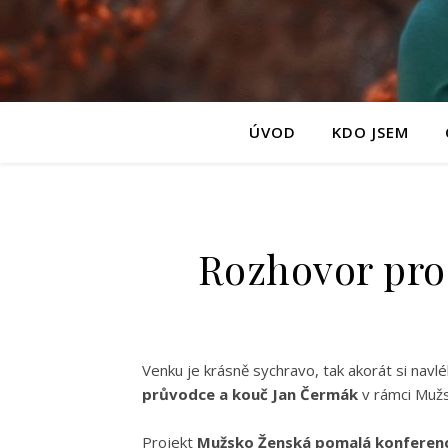
ÚVOD
KDO JSEM
Rozhovor pro
Venku je krásně sychravo, tak akorát si nav
průvodce a kouč Jan Čermák
v rámci Muž
Projekt
Mužsko Ženská pomalá konferen